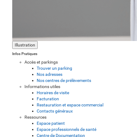
Illustration
Infos Pratiques
Accès et parkings
Trouver un parking
Nos adresses
Nos centres de prélèvements
Informations utiles
Horaires de visite
Facturation
Restauration et espace commercial
Contacts généraux
Ressources
Espace patient
Espace professionnels de santé
Centre de Documentation