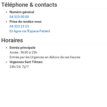
s
Téléphone & contacts
p
Numéro général
r
04 323 00 00
Prise de rendez-vous
a
04 323 23 23
t
En ligne via l'Espace Patient
i
Horaires
q
Entrée principale
Accès : 5h30 à 23h
u
Entrée par les Urgences en dehors de ces heures
e
Urgences Sart Tilman
24h/24, 7j//7
s
Itinéraire et accessibilité
Comment se rendre au Sart Tilman
?