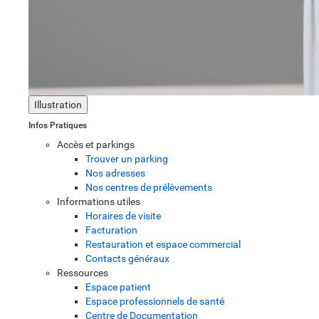
Illustration
Infos Pratiques
Accès et parkings
Trouver un parking
Nos adresses
Nos centres de prélèvements
Informations utiles
Horaires de visite
Facturation
Restauration et espace commercial
Contacts généraux
Ressources
Espace patient
Espace professionnels de santé
Centre de Documentation