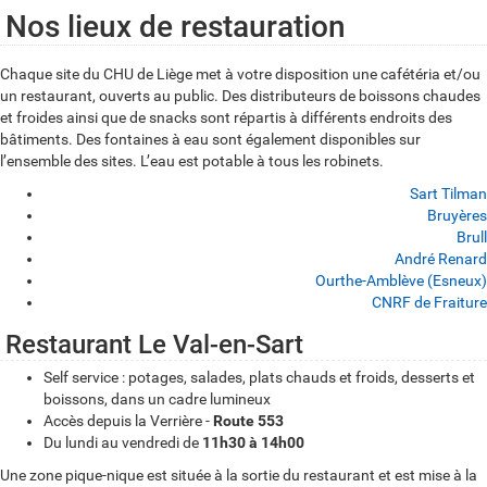
Nos lieux de restauration
Chaque site du CHU de Liège met à votre disposition une cafétéria et/ou
un restaurant, ouverts au public. Des distributeurs de boissons chaudes
et froides ainsi que de snacks sont répartis à différents endroits des
bâtiments. Des fontaines à eau sont également disponibles sur
l’ensemble des sites. L’eau est potable à tous les robinets.
Sart Tilman
Bruyères
Brull
André Renard
Ourthe-Amblève (Esneux)
CNRF de Fraiture
Restaurant Le Val-en-Sart
S
Self service : potages, salades, plats chauds et froids, desserts et
a
boissons, dans un cadre lumineux
r
Accès depuis la Verrière -
Route 553
Du lundi au vendredi de
11h30 à 14h00
t
Une zone pique-nique est située à la sortie du restaurant et est mise à la