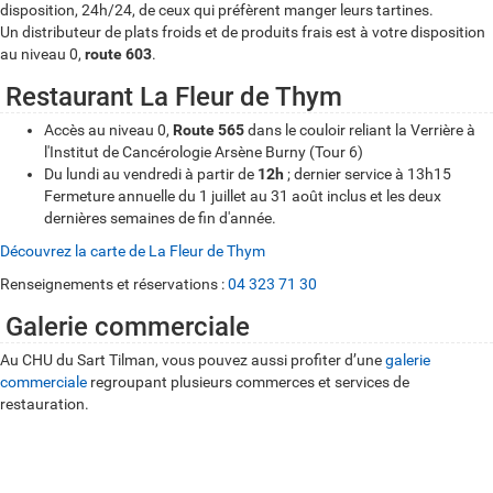
T
disposition, 24h/24, de ceux qui préfèrent manger leurs tartines.
i
Un distributeur de plats froids et de produits frais est à votre disposition
au niveau 0,
route 603
.
l
Restaurant La Fleur de Thym
m
a
Accès au niveau 0,
Route 565
dans le couloir reliant la Verrière à
l'Institut de Cancérologie Arsène Burny (Tour 6)
n
Du lundi au vendredi à partir de
12h
; dernier service à 13h15
Fermeture annuelle du 1 juillet au 31 août inclus et les deux
dernières semaines de fin d'année.
Découvrez la carte de La Fleur de Thym
Renseignements et réservations :
04 323 71 30
Galerie commerciale
Au CHU du Sart Tilman, vous pouvez aussi profiter d’une
galerie
commerciale
regroupant plusieurs commerces et services de
restauration.
Self service : potages, salades, sandwichs, plats chauds et froids,