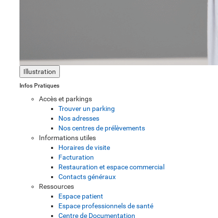
Illustration
Infos Pratiques
Accès et parkings
Trouver un parking
Nos adresses
Nos centres de prélèvements
Informations utiles
Horaires de visite
Facturation
Restauration et espace commercial
Contacts généraux
Ressources
Espace patient
Espace professionnels de santé
Centre de Documentation