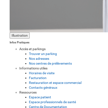
Illustration
Infos Pratiques
Accès et parkings
Trouver un parking
Nos adresses
Nos centres de prélèvements
Informations utiles
Horaires de visite
Facturation
Restauration et espace commercial
Contacts généraux
Ressources
Espace patient
Espace professionnels de santé
Centre de Documentation