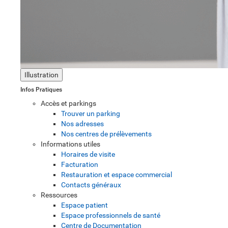
Illustration
Infos Pratiques
Accès et parkings
Trouver un parking
Nos adresses
Nos centres de prélèvements
Informations utiles
Horaires de visite
Facturation
Restauration et espace commercial
Contacts généraux
Ressources
Espace patient
Espace professionnels de santé
Centre de Documentation