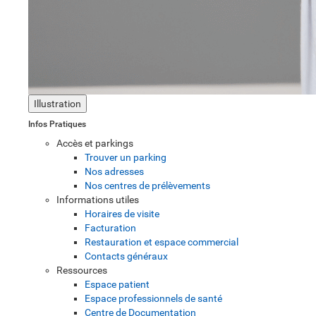
Illustration
Infos Pratiques
Accès et parkings
Trouver un parking
Nos adresses
Nos centres de prélèvements
Informations utiles
Horaires de visite
Facturation
Restauration et espace commercial
Contacts généraux
Ressources
Espace patient
Espace professionnels de santé
Centre de Documentation