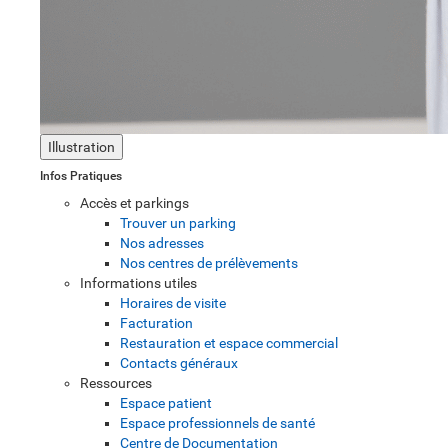
Illustration
Infos Pratiques
Accès et parkings
Trouver un parking
Nos adresses
Nos centres de prélèvements
Informations utiles
Horaires de visite
Facturation
Restauration et espace commercial
Contacts généraux
Ressources
Espace patient
Espace professionnels de santé
Centre de Documentation