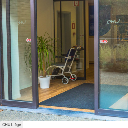
CHU L!ège