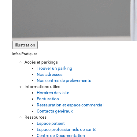
Illustration
Infos Pratiques
Accès et parkings
Trouver un parking
Nos adresses
Nos centres de prélèvements
Informations utiles
Horaires de visite
Facturation
Restauration et espace commercial
Contacts généraux
Ressources
Espace patient
Espace professionnels de santé
Centre de Documentation