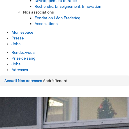
Développement durable
Recherche, Enseignement, Innovation
Nos associations
Fondation Léon Fredericq
Associations
Mon espace
Presse
Jobs
Rendez-vous
Prise de sang
Jobs
Adresses
Accueil
Nos adresses
André Renard