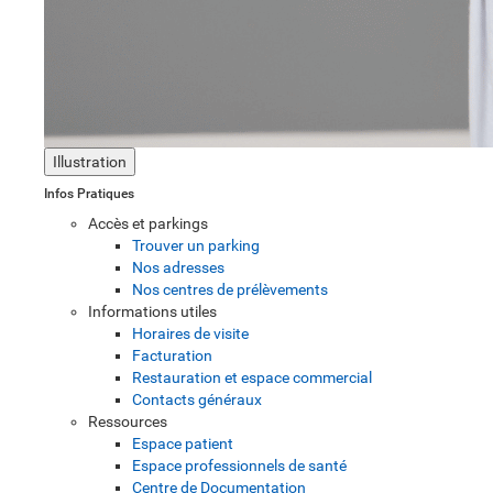
Illustration
Infos Pratiques
Accès et parkings
Trouver un parking
Nos adresses
Nos centres de prélèvements
Informations utiles
Horaires de visite
Facturation
Restauration et espace commercial
Contacts généraux
Ressources
Espace patient
Espace professionnels de santé
Centre de Documentation