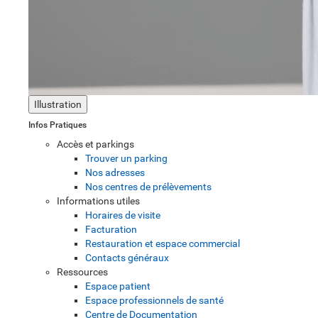
Illustration
Infos Pratiques
Accès et parkings
Trouver un parking
Nos adresses
Nos centres de prélèvements
Informations utiles
Horaires de visite
Facturation
Restauration et espace commercial
Contacts généraux
Ressources
Espace patient
Espace professionnels de santé
Centre de Documentation