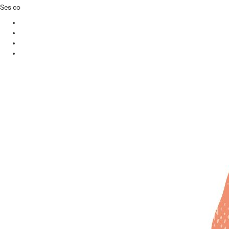
Ses coordonnées sont les suivantes :
par courrier postal : rue Lucien Namèche 54 à 5000 Namur
par courriel :
courrier@le-mediateur.be
par téléphone :
0800 19 199
(n° vert)
par le formulaire à compléter sur le site internet
www.le-
mediateur.be