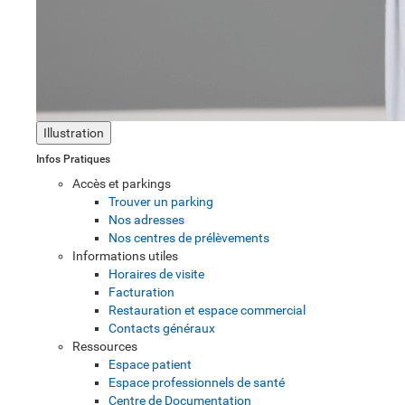
Illustration
Infos Pratiques
Accès et parkings
Trouver un parking
Nos adresses
Nos centres de prélèvements
Informations utiles
Horaires de visite
Facturation
Restauration et espace commercial
Contacts généraux
Ressources
Espace patient
Espace professionnels de santé
Centre de Documentation