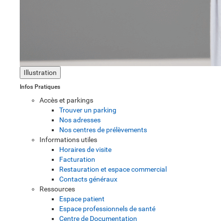
Illustration
Infos Pratiques
Accès et parkings
Trouver un parking
Nos adresses
Nos centres de prélèvements
Informations utiles
Horaires de visite
Facturation
Restauration et espace commercial
Contacts généraux
Ressources
Espace patient
Espace professionnels de santé
Centre de Documentation