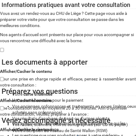
Informations pratiques avant votre consultation
Vous avez un rendez-vous au CHU de Liège ? Cette page vous aide à
préparer votre visite pour que votre consultation se passe dans les
meilleures conditions.
Nos agents d'accueil sont présents sur place pour vous accompagner si
vous rencontrez une difficulté avec la borne.
Les documents à apporter
Afficher/Cacher le contenu
Pour une prise en charge rapide et efficace, pensez à rassembler avant
votre consultation :
Préparez vos questions
Votre
carte d'identité
Votre
carte bancaire
pour le paiement
Afficher/Cacher le contenu
Vos anciennes ordonnances et traitements en cours (même ceux
Une consultation dure en moyenne 20 à 30 minutes. Afin d’optimiser
achetés sans ordonnance)
votre consultation, veuillez préparer à l’avance :
Vos résultats d'analyses de sang ou d'urines récents
Venez accompagné si nécessaire
Vos symptômes : depuis quand, à quelle fréquence, ce qui les
Vos radios, scanners, IRM ou échographies (sur CD ou papier)
déclenche ou les soulage
Afficher/Cacher le contenu
Votre inscription au Réseau de Santé Wallon (RSW)
Les questions que vous souhaitez poser à votre médecin