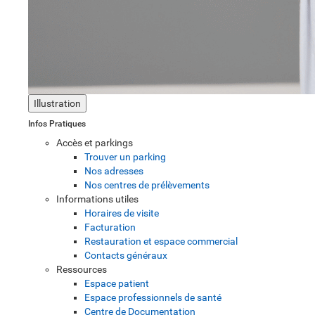
Illustration
Infos Pratiques
Accès et parkings
Trouver un parking
Nos adresses
Nos centres de prélèvements
Informations utiles
Horaires de visite
Facturation
Restauration et espace commercial
Contacts généraux
Ressources
Espace patient
Espace professionnels de santé
Centre de Documentation