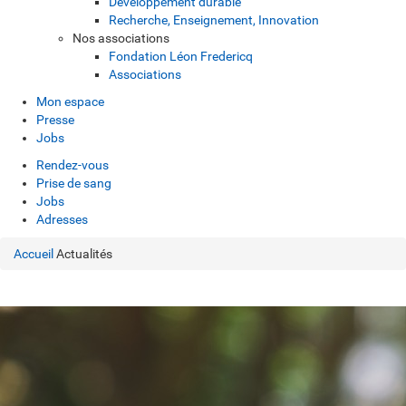
Développement durable
Recherche, Enseignement, Innovation
Nos associations
Fondation Léon Fredericq
Associations
Mon espace
Presse
Jobs
Rendez-vous
Prise de sang
Jobs
Adresses
Accueil
Actualités