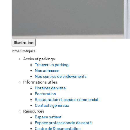
Illustration
Infos Pratiques
Accès et parkings
Trouver un parking
Nos adresses
Nos centres de prélèvements
Informations utiles
Horaires de visite
Facturation
Restauration et espace commercial
Contacts généraux
Ressources
Espace patient
Espace professionnels de santé
Centre de Documentation