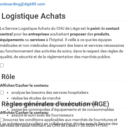
onboarding@digit89.com
Logistique Achats
Le Service Logistique Achats du CHU de Liège est le
point
de
contact
central
pour les
entreprises
souhaitant
proposer
des
produits
,
équipements
ou
services
à l’hôpital. Il veille à ce que les équipes
médicales et non médicales disposent des biens et services nécessaires
au fonctionnement des activités de soins, dans le respect des règles de
qualité, de sécurité et de la réglementation des marchés publics.
Rôle
Afficher/Cacher le contenu
analyse les besoins des services hospitaliers
réalise les études de marché
Règles générales d’exécution (RGE)
organise les consultations et procédures d’achats
passe les commandes d’équipements et de consommables
Afficher/Cacher le contenu
assure le suivi avec les fournisseurs
Découvrez les conditions applicables aux marchés de fournitures et
Les acheteurs travaillent en collaboration étroite avec le Service des
services de faible montant au CHU de Liège (< 30.000€ HTVA).