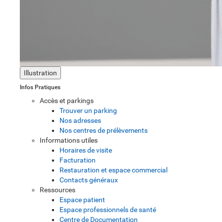
Illustration
Infos Pratiques
Accès et parkings
Trouver un parking
Nos adresses
Nos centres de prélèvements
Informations utiles
Horaires de visite
Facturation
Restauration et espace commercial
Contacts généraux
Ressources
Espace patient
Espace professionnels de santé
Centre de Documentation