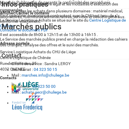
Marchés Publics afin de garantir la conformité des procédures.
Infos pratiques
Ce document précise le cadre légal et les modalités d’exécution des
commandes.
Le service gère les achats dans plusieurs domaines : matériel médical,
Afficher/Cacher le contenu
Tout opérateur économique contractant avec le CHU est tenu de s’y
laboratoires, fournitures administratives, services et besoins généraux.
Le Service Logistique Achats se situe sur le site du
Centre Logistique de
conformer strictement.
Marchés publics
Chênée
.
Consulter le document PDF
Il est accessible de 8h00 à 12h15 et de 13h00 à 16h15 .
Le Service des marchés publics prend en charge la rédaction des cahiers
Adresse postale
des charges, l'analyse des offres et le suivi des marchés.
Service Logistique Achats du CHU de Liège
Contact
Centre Logistique de Chênée
Rue des Pontons, 25
Cheffe de service : Sandra LEROY
4032 CHENEE
Secrétariat :
04 323 50 15
Mail :
marches.info@chuliege.be
Contacts
Téléphone :
04 323 50 00
Mail :
achats.secr@chuliege.be