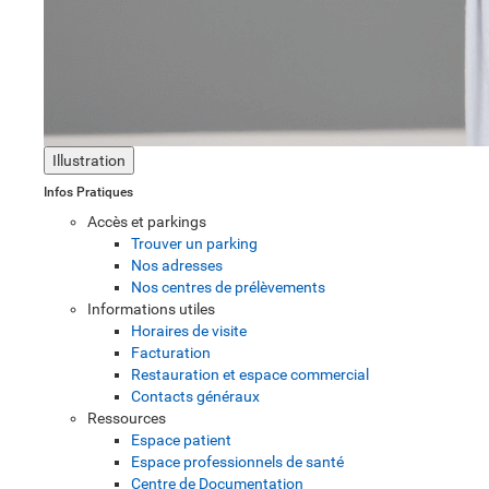
Illustration
Infos Pratiques
Accès et parkings
Trouver un parking
Nos adresses
Nos centres de prélèvements
Informations utiles
Horaires de visite
Facturation
Restauration et espace commercial
Contacts généraux
Ressources
Espace patient
Espace professionnels de santé
Centre de Documentation