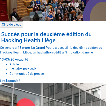
CHU de Liège
Succès pour la deuxième édition du
Hacking Health Liège
Ce vendredi 13 mars, La Grand Poste a accueilli la deuxième édition du
Hacking Health Liège, un hackathon dédié à l’innovation dans le ...
13/03/26
Actualité
Article
Actualité médicale
Communiqué de presse
Lire l'actualité