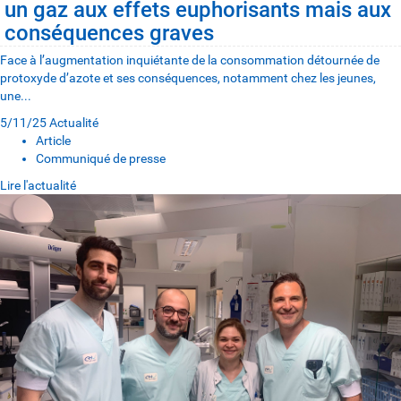
un gaz aux effets euphorisants mais aux
conséquences graves
Face à l’augmentation inquiétante de la consommation détournée de
protoxyde d’azote et ses conséquences, notamment chez les jeunes,
une...
5/11/25
Actualité
Article
Communiqué de presse
Lire l'actualité