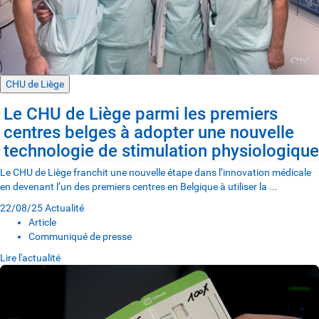
CHU de Liège
Le CHU de Liège parmi les premiers
centres belges à adopter une nouvelle
technologie de stimulation physiologique
Le CHU de Liège franchit une nouvelle étape dans l’innovation médicale
en devenant l’un des premiers centres en Belgique à utiliser la ...
22/08/25
Actualité
Article
Communiqué de presse
Lire l'actualité