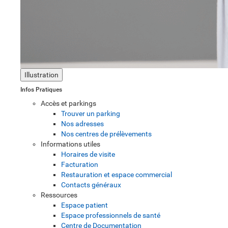
Illustration
Infos Pratiques
Accès et parkings
Trouver un parking
Nos adresses
Nos centres de prélèvements
Informations utiles
Horaires de visite
Facturation
Restauration et espace commercial
Contacts généraux
Ressources
Espace patient
Espace professionnels de santé
Centre de Documentation