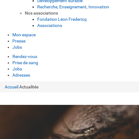
Développement durable
Recherche, Enseignement, Innovation
Nos associations
Fondation Léon Fredericq
Associations
Mon espace
Presse
Jobs
Rendez-vous
Prise de sang
Jobs
Adresses
Accueil
Actualités