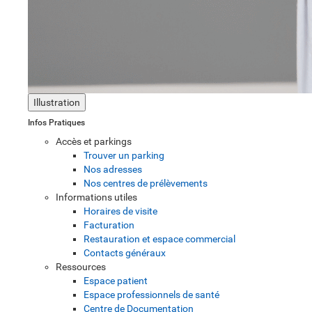
Illustration
Infos Pratiques
Accès et parkings
Trouver un parking
Nos adresses
Nos centres de prélèvements
Informations utiles
Horaires de visite
Facturation
Restauration et espace commercial
Contacts généraux
Ressources
Espace patient
Espace professionnels de santé
Centre de Documentation