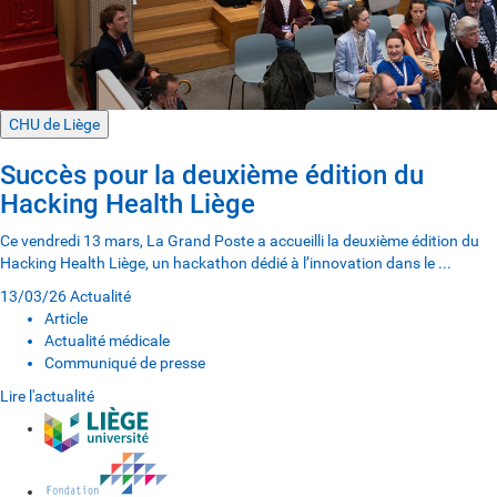
CHU de Liège
Succès pour la deuxième édition du
Hacking Health Liège
Ce vendredi 13 mars, La Grand Poste a accueilli la deuxième édition du
Hacking Health Liège, un hackathon dédié à l’innovation dans le ...
13/03/26
Actualité
Article
Actualité médicale
Communiqué de presse
Lire l'actualité