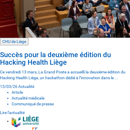
CHU de Liège
Succès pour la deuxième édition du
Hacking Health Liège
Ce vendredi 13 mars, La Grand Poste a accueilli la deuxième édition du
Hacking Health Liège, un hackathon dédié à l’innovation dans le ...
13/03/26
Actualité
Article
Actualité médicale
Communiqué de presse
Lire l'actualité