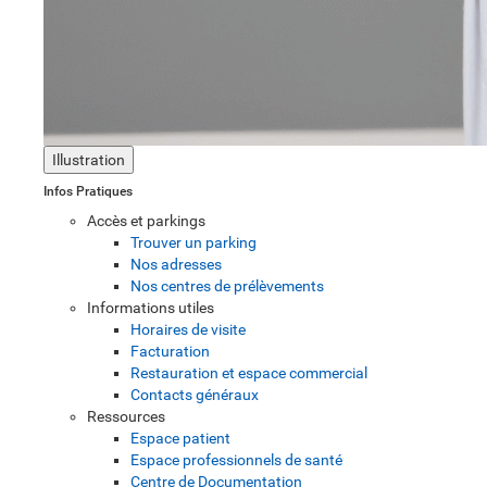
Illustration
Infos Pratiques
Accès et parkings
Trouver un parking
Nos adresses
Nos centres de prélèvements
Informations utiles
Horaires de visite
Facturation
Restauration et espace commercial
Contacts généraux
Ressources
Espace patient
Espace professionnels de santé
Centre de Documentation