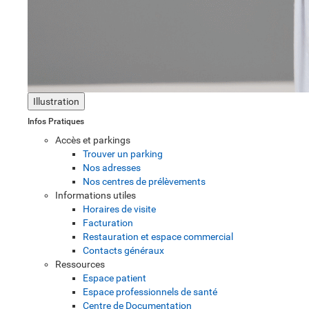
Illustration
Infos Pratiques
Accès et parkings
Trouver un parking
Nos adresses
Nos centres de prélèvements
Informations utiles
Horaires de visite
Facturation
Restauration et espace commercial
Contacts généraux
Ressources
Espace patient
Espace professionnels de santé
Centre de Documentation