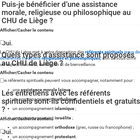
Puis-je bénéficier d’une assistance
morale, religieuse ou philosophique au
CHU de Liège ?
Afficher/Cacher le contenu
Oui.
Le CHU de Liège met à votre disposition des
référents spirituels
issus de
Quels types d’assistance sont proposés
différentes traditions
religieuses et philosophiques
, afin de vous offrir
au CHU de Liège ?
un espace d’écoute, de soutien et de bienveillance.
Afficher/Cacher le contenu
Les référents spirituels peuvent vous accompagner, notamment pour :
une
assistance morale laïque
;
Les entretiens avec les référents
un accompagnement
catholique
;
spirituels sont-ils confidentiels et gratuits
?
un accompagnement
islamique
;
un accompagnement
israélite
;
Afficher/Cacher le contenu
un accompagnement
orthodoxe
(grec, russe ou francophone) ;
Oui.
un accompagnement
protestant
.