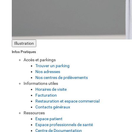
Illustration
Infos Pratiques
Accès et parkings
Trouver un parking
Nos adresses
Nos centres de prélèvements
Informations utiles
Horaires de visite
Facturation
Restauration et espace commercial
Contacts généraux
Ressources
Espace patient
Espace professionnels de santé
Centre de Documentation