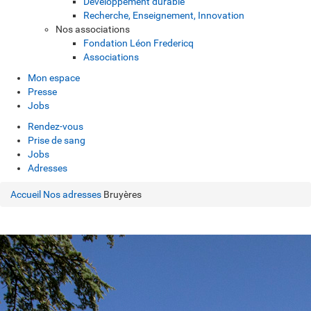
Développement durable
Recherche, Enseignement, Innovation
Nos associations
Fondation Léon Fredericq
Associations
Mon espace
Presse
Jobs
Rendez-vous
Prise de sang
Jobs
Adresses
Accueil
Nos adresses
Bruyères