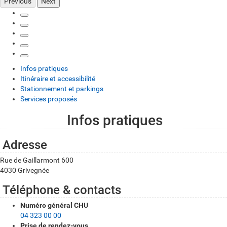
Previous
Next
Infos pratiques
Itinéraire et accessibilité
Stationnement et parkings
Services proposés
Infos pratiques
I
n
Adresse
f
Rue de Gaillarmont 600
o
4030 Grivegnée
s
Téléphone & contacts
p
Numéro général CHU
r
04 323 00 00
Prise de rendez-vous