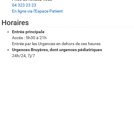
a
04 323 23 23
t
En ligne via l'Espace Patient
i
Horaires
q
Entrée principale
Accès : 5h30 à 21h
u
Entrée par les Urgences en dehors de ces heures
e
Urgences Bruyères, dont urgences pédiatriques
24h/24, 7j/7
s
Itinéraire et accessibilité
Comment se rendre aux Bruyères
?
CHU Liège