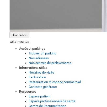
Illustration
Infos Pratiques
Accès et parkings
Trouver un parking
Nos adresses
Nos centres de prélèvements
Informations utiles
Horaires de visite
Facturation
Restauration et espace commercial
Contacts généraux
Ressources
Espace patient
Espace professionnels de santé
Centre de Documentation