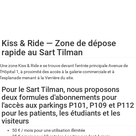
Inaccessible les week-ends et jours fériés
Tarif :
3€ pour 2 heure
10€/jour maximum
Détenteurs de la carte PMR :
Même tarif appliqué
Kiss & Ride — Zone de dépose
rapide au Sart Tilman
Une zone Kiss & Ride e se trouve devant l'entrée principale Avenue de
l'Hôpital 1, à proximité des accès à la galerie commerciale et à
l'esplanade menant à la Verrière du site.
Pour le Sart Tilman, nous proposons
deux formules d'abonnements pour
l'accès aux parkings P101, P109 et P112
pour les patients, les étudiants et les
visiteurs
50 € / mois pour une utilisation illimitée