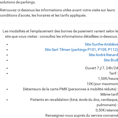
solutions de parkings.
Retrouvez ci-dessous les informations utiles avant votre visite sur leurs
conditions d'accès, les horaires et les tarifs appliqués.
Les modalités et l'emplacement des bornes de paiement varient selon le
site que vous visitez : consultez les informations détaillées ci-dessous.
Site Ourthe-Amblève
Site Sart Tilman (parkings P101, P109, P112)
Site André Renard
Site Brull
Ouvert 7 j/7, 24h/24
S
Tarif :
1,50€/heure
i
10€/jour maximum
t
Détenteurs de la carte PMR (personnes à mobilité réduite) :
Même tarif
e
Patients en revalidation (kiné, école du dos, cardiaque,
O
pulmonaire) :
0,50€/séance
u
Renseignez-vous auprès du service concerné