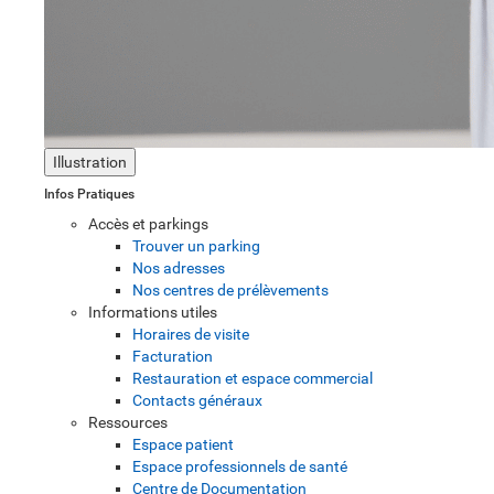
Illustration
Infos Pratiques
Accès et parkings
Trouver un parking
Nos adresses
Nos centres de prélèvements
Informations utiles
Horaires de visite
Facturation
Restauration et espace commercial
Contacts généraux
Ressources
Espace patient
Espace professionnels de santé
Centre de Documentation