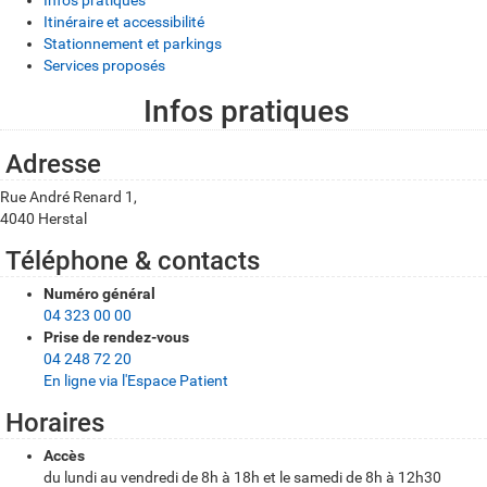
Infos pratiques
Itinéraire et accessibilité
Stationnement et parkings
Services proposés
Infos pratiques
I
n
Adresse
f
Rue André Renard 1,
o
4040 Herstal
s
Téléphone & contacts
p
Numéro général
r
04 323 00 00
Prise de rendez-vous
a
04 248 72 20
t
En ligne via l'Espace Patient
i
Horaires
q
Accès
du lundi au vendredi de 8h à 18h et le samedi de 8h à 12h30