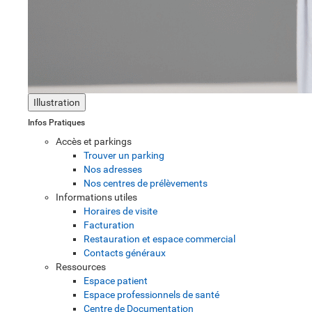
Illustration
Infos Pratiques
Accès et parkings
Trouver un parking
Nos adresses
Nos centres de prélèvements
Informations utiles
Horaires de visite
Facturation
Restauration et espace commercial
Contacts généraux
Ressources
Espace patient
Espace professionnels de santé
Centre de Documentation