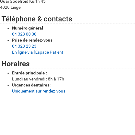
f
Quai Godefroid Kurth 45
4020 Liège
o
s
Téléphone & contacts
p
Numéro général
04 323 00 00
r
Prise de rendez-vous
a
04 323 23 23
En ligne via l'Espace Patient
t
Horaires
i
q
Entrée principale :
Lundi au vendredi : 8h à 17h
u
Urgences dentaires :
e
Uniquement sur rendez-vous
s
Itinéraire et accessibilité
Comment se rendre à Policlinique Lucien Brull?
CHU Liège