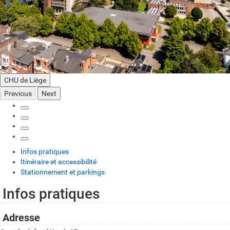
CHU de Liège
Previous
Next
Infos pratiques
Itinéraire et accessibilité
Stationnement et parkings
Infos pratiques
I
n
Adresse