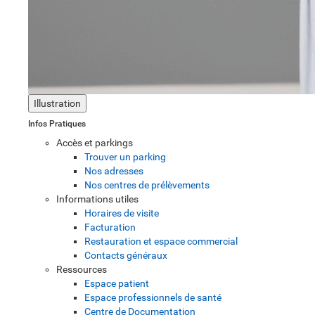
Illustration
Infos Pratiques
Accès et parkings
Trouver un parking
Nos adresses
Nos centres de prélèvements
Informations utiles
Horaires de visite
Facturation
Restauration et espace commercial
Contacts généraux
Ressources
Espace patient
Espace professionnels de santé
Centre de Documentation