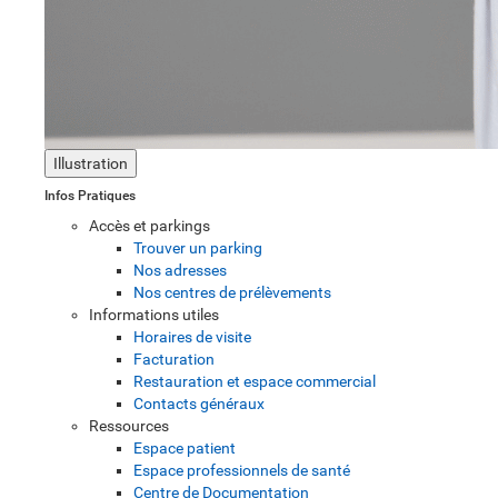
Illustration
Infos Pratiques
Accès et parkings
Trouver un parking
Nos adresses
Nos centres de prélèvements
Informations utiles
Horaires de visite
Facturation
Restauration et espace commercial
Contacts généraux
Ressources
Espace patient
Espace professionnels de santé
Centre de Documentation