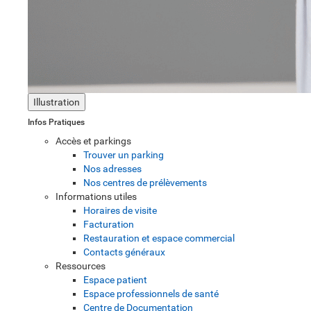
Illustration
Infos Pratiques
Accès et parkings
Trouver un parking
Nos adresses
Nos centres de prélèvements
Informations utiles
Horaires de visite
Facturation
Restauration et espace commercial
Contacts généraux
Ressources
Espace patient
Espace professionnels de santé
Centre de Documentation