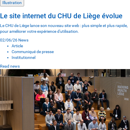
Illustration
Le site internet du CHU de Liège évolue
Le CHU de Liège lance son nouveau site web : plus simple et plus rapide,
pour améliorer votre expérience d'utilisation.
02/06/26
News
Article
Communiqué de presse
Institutionnel
Read news