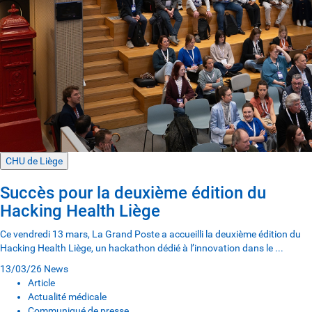
CHU de Liège
Succès pour la deuxième édition du
Hacking Health Liège
Ce vendredi 13 mars, La Grand Poste a accueilli la deuxième édition du
Hacking Health Liège, un hackathon dédié à l’innovation dans le ...
13/03/26
News
Article
Actualité médicale
Communiqué de presse