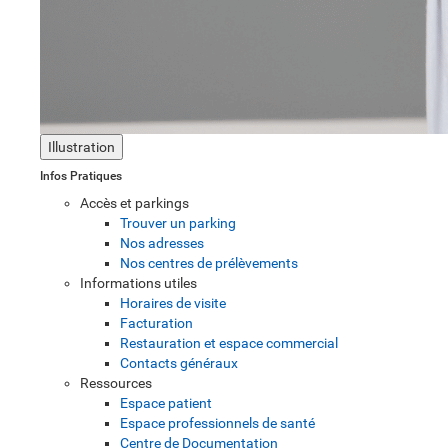
Illustration
Infos Pratiques
Accès et parkings
Trouver un parking
Nos adresses
Nos centres de prélèvements
Informations utiles
Horaires de visite
Facturation
Restauration et espace commercial
Contacts généraux
Ressources
Espace patient
Espace professionnels de santé
Centre de Documentation