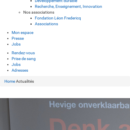
Développement durable
Recherche, Enseignement, Innovation
Nos associations
Fondation Léon Fredericq
Associations
Mon espace
Presse
Jobs
Rendez-vous
Prise de sang
Jobs
Adresses
Home
Actualités