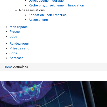
Développement durable
Recherche, Enseignement, Innovation
Nos associations
Fondation Léon Fredericq
Associations
Mon espace
Presse
Jobs
Rendez-vous
Prise de sang
Jobs
Adresses
Home
Actualités