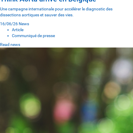
Une campagne internationale pour accélérer le diagnostic des
dissections aortiques et sauver des vies.
16/06/26
News
Article
Communiqué de presse
Read news