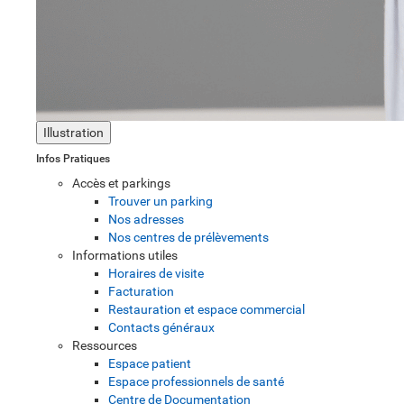
Illustration
Infos Pratiques
Accès et parkings
Trouver un parking
Nos adresses
Nos centres de prélèvements
Informations utiles
Horaires de visite
Facturation
Restauration et espace commercial
Contacts généraux
Ressources
Espace patient
Espace professionnels de santé
Centre de Documentation