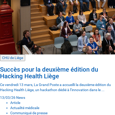
CHU de Liège
Succès pour la deuxième édition du
Hacking Health Liège
Ce vendredi 13 mars, La Grand Poste a accueilli la deuxième édition du
Hacking Health Liège, un hackathon dédié à l’innovation dans le ...
13/03/26
News
Article
Actualité médicale
Communiqué de presse