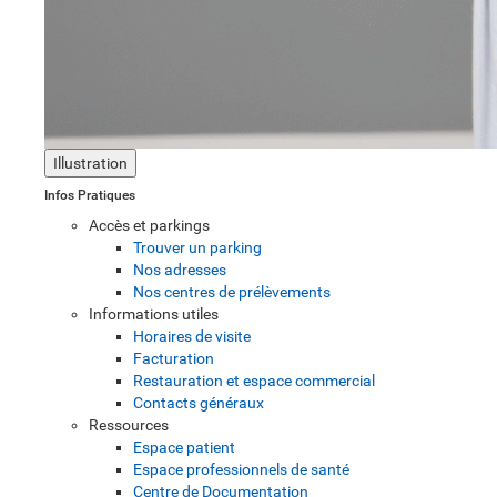
Illustration
Infos Pratiques
Accès et parkings
Trouver un parking
Nos adresses
Nos centres de prélèvements
Informations utiles
Horaires de visite
Facturation
Restauration et espace commercial
Contacts généraux
Ressources
Espace patient
Espace professionnels de santé
Centre de Documentation