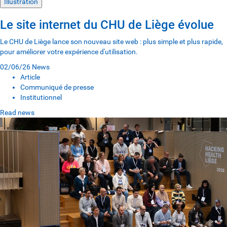
Illustration
Le site internet du CHU de Liège évolue
Le CHU de Liège lance son nouveau site web : plus simple et plus rapide,
pour améliorer votre expérience d'utilisation.
02/06/26
News
Article
Communiqué de presse
Institutionnel
Read news