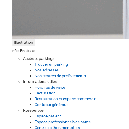
Illustration
Infos Pratiques
Accès et parkings
Trouver un parking
Nos adresses
Nos centres de prélèvements
Informations utiles
Horaires de visite
Facturation
Restauration et espace commercial
Contacts généraux
Ressources
Espace patient
Espace professionnels de santé
Centre de Documentation