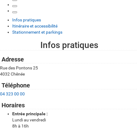
Infos pratiques
Itinéraire et accessibilité
Stationnement et parkings
Infos pratiques
I
n
Adresse
f
Rue des Pontons 25
4032 Chênée
o
s
Téléphone
p
04 323 00 00
r
Horaires
a
Entrée principale :
Lundi au vendredi
t
8h à 16h
i
Itinéraire et accessibilité