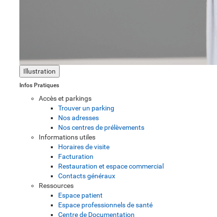
Illustration
Infos Pratiques
Accès et parkings
Trouver un parking
Nos adresses
Nos centres de prélèvements
Informations utiles
Horaires de visite
Facturation
Restauration et espace commercial
Contacts généraux
Ressources
Espace patient
Espace professionnels de santé
Centre de Documentation