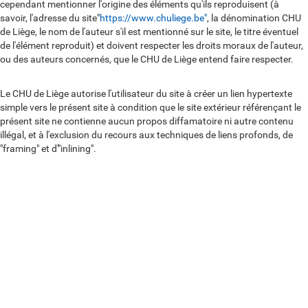
l
cependant mentionner l'origine des éléments qu'ils reproduisent (à
savoir, l'adresse du site"
https://www.chuliege.be"
, la dénomination CHU
l
de Liège, le nom de l'auteur s'il est mentionné sur le site, le titre éventuel
e
de l'élément reproduit) et doivent respecter les droits moraux de l'auteur,
ou des auteurs concernés, que le CHU de Liège entend faire respecter.
c
t
Le CHU de Liège autorise l'utilisateur du site à créer un lien hypertexte
u
simple vers le présent site à condition que le site extérieur référençant le
présent site ne contienne aucun propos diffamatoire ni autre contenu
e
illégal, et à l'exclusion du recours aux techniques de liens profonds, de
l
"framing" et d'"inlining".
l
Droits d'images
e
Les personnes représentées et identifiables sur le présent site ont
autorisé le CHU de Liège à reproduire leur image sur ce site. Toute
reproduction ou autre utilisation de l'image d'une personne représentée
sur ce site est interdite à tout utilisateur, sauf à obtenir de la part de cette
personne une autorisation écrite expresse.
En savoir plus