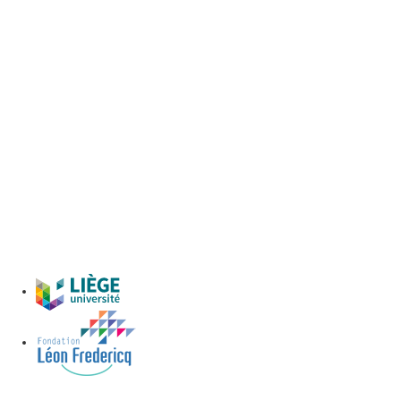
Droit applicable et juridiction
compétente
Toute utilisation du présent site est soumise au droit belge.
Tout litige relatif à l'utilisation du présent site ou à son contenu relève de
la compétence exclusive des tribunaux de Liège.
Contact
Pour toute question ou communication de commentaires relatifs au
présent site, le CHU de Liège invite l'utilisateur à envoyer un courriel à
l'adresse
service.communication@chuliege.be