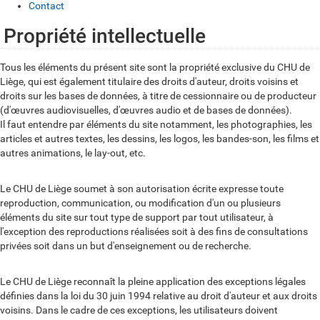
Contact
Propriété intellectuelle
P
r
Tous les éléments du présent site sont la propriété exclusive du CHU de
Liège, qui est également titulaire des droits d'auteur, droits voisins et
o
droits sur les bases de données, à titre de cessionnaire ou de producteur
p
(d'œuvres audiovisuelles, d'œuvres audio et de bases de données).
Il faut entendre par éléments du site notamment, les photographies, les
r
articles et autres textes, les dessins, les logos, les bandes-son, les films et
i
autres animations, le lay-out, etc.
é
Le CHU de Liège soumet à son autorisation écrite expresse toute
t
reproduction, communication, ou modification d'un ou plusieurs
é
éléments du site sur tout type de support par tout utilisateur, à
l'exception des reproductions réalisées soit à des fins de consultations
i
privées soit dans un but d'enseignement ou de recherche.
n
t
Le CHU de Liège reconnaît la pleine application des exceptions légales
définies dans la loi du 30 juin 1994 relative au droit d'auteur et aux droits
e
voisins. Dans le cadre de ces exceptions, les utilisateurs doivent