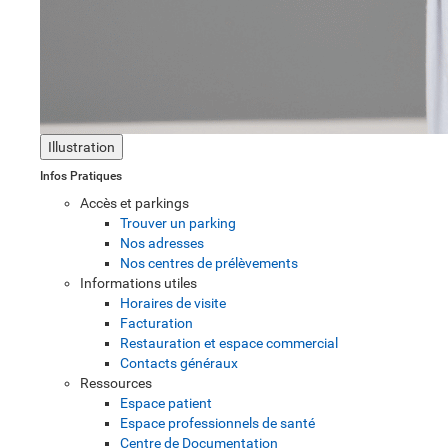
Illustration
Infos Pratiques
Accès et parkings
Trouver un parking
Nos adresses
Nos centres de prélèvements
Informations utiles
Horaires de visite
Facturation
Restauration et espace commercial
Contacts généraux
Ressources
Espace patient
Espace professionnels de santé
Centre de Documentation