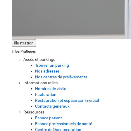
Illustration
Infos Pratiques
Accès et parkings
Trouver un parking
Nos adresses
Nos centres de prélèvements
Informations utiles
Horaires de visite
Facturation
Restauration et espace commercial
Contacts généraux
Ressources
Espace patient
Espace professionnels de santé
Centre de Documentation