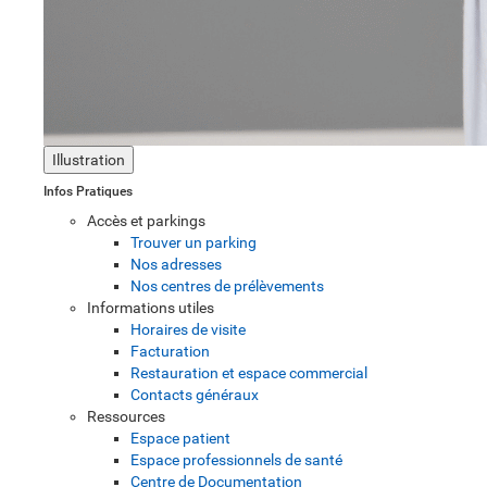
Illustration
Infos Pratiques
Accès et parkings
Trouver un parking
Nos adresses
Nos centres de prélèvements
Informations utiles
Horaires de visite
Facturation
Restauration et espace commercial
Contacts généraux
Ressources
Espace patient
Espace professionnels de santé
Centre de Documentation