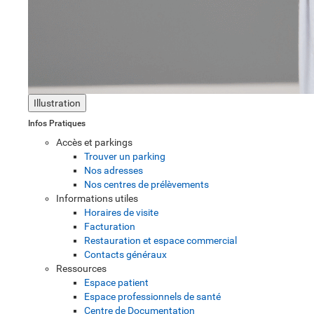
Illustration
Infos Pratiques
Accès et parkings
Trouver un parking
Nos adresses
Nos centres de prélèvements
Informations utiles
Horaires de visite
Facturation
Restauration et espace commercial
Contacts généraux
Ressources
Espace patient
Espace professionnels de santé
Centre de Documentation