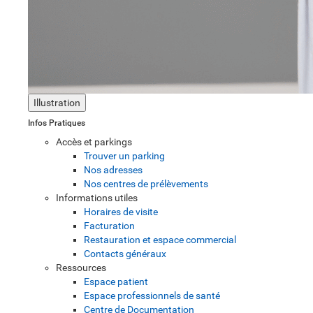
Illustration
Infos Pratiques
Accès et parkings
Trouver un parking
Nos adresses
Nos centres de prélèvements
Informations utiles
Horaires de visite
Facturation
Restauration et espace commercial
Contacts généraux
Ressources
Espace patient
Espace professionnels de santé
Centre de Documentation