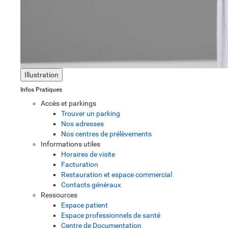
Illustration
Infos Pratiques
Accès et parkings
Trouver un parking
Nos adresses
Nos centres de prélèvements
Informations utiles
Horaires de visite
Facturation
Restauration et espace commercial
Contacts généraux
Ressources
Espace patient
Espace professionnels de santé
Centre de Documentation