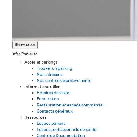
Illustration
Infos Pratiques
Accès et parkings
Trouver un parking
Nos adresses
Nos centres de prélèvements
Informations utiles
Horaires de visite
Facturation
Restauration et espace commercial
Contacts généraux
Ressources
Espace patient
Espace professionnels de santé
Centre de Documentation