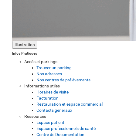
Illustration
Infos Pratiques
Accès et parkings
Trouver un parking
Nos adresses
Nos centres de prélèvements
Informations utiles
Horaires de visite
Facturation
Restauration et espace commercial
Contacts généraux
Ressources
Espace patient
Espace professionnels de santé
Centre de Documentation