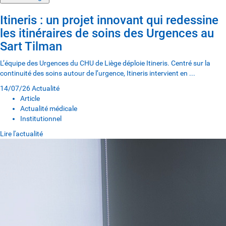
Itineris : un projet innovant qui redessine
les itinéraires de soins des Urgences au
Sart Tilman
L’équipe des Urgences du CHU de Liège déploie Itineris. Centré sur la
continuité des soins autour de l’urgence, Itineris intervient en ...
14/07/26
Actualité
Article
Actualité médicale
Institutionnel
Lire l'actualité