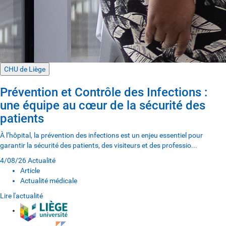
CHU de Liège
Prévention et Contrôle des Infections :
une équipe au cœur de la sécurité des
patients
À l’hôpital, la prévention des infections est un enjeu essentiel pour
garantir la sécurité des patients, des visiteurs et des professio...
4/08/26
Actualité
Article
Actualité médicale
Lire l'actualité