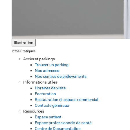
Illustration
Infos Pratiques
Accès et parkings
Trouver un parking
Nos adresses
Nos centres de prélèvements
Informations utiles
Horaires de visite
Facturation
Restauration et espace commercial
Contacts généraux
Ressources
Espace patient
Espace professionnels de santé
Centre de Documentation