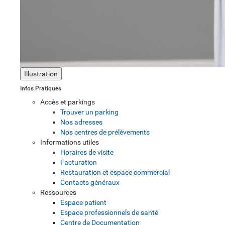
Illustration
Infos Pratiques
Accès et parkings
Trouver un parking
Nos adresses
Nos centres de prélèvements
Informations utiles
Horaires de visite
Facturation
Restauration et espace commercial
Contacts généraux
Ressources
Espace patient
Espace professionnels de santé
Centre de Documentation