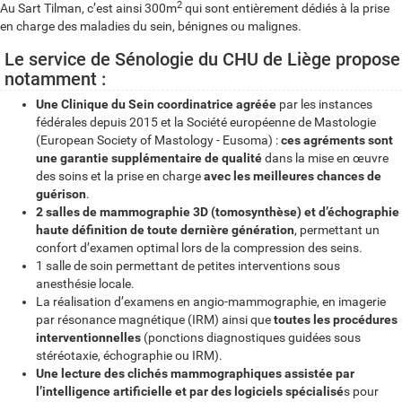
2
Au Sart Tilman, c’est ainsi 300m
qui sont entièrement dédiés à la prise
en charge des maladies du sein, bénignes ou malignes.
Le service de Sénologie du CHU de Liège propose
notamment :
Une Clinique du Sein coordinatrice agréée
par les instances
fédérales depuis 2015 et la Société européenne de Mastologie
(European Society of Mastology - Eusoma) :
ces agréments sont
une garantie supplémentaire de qualité
dans la mise en œuvre
des soins et la prise en charge
avec les meilleures chances de
guérison
.
2 salles de mammographie 3D (tomosynthèse) et d’échographie
haute définition de toute dernière génération
, permettant un
confort d’examen optimal lors de la compression des seins.
1 salle de soin permettant de petites interventions sous
anesthésie locale.
La réalisation d’examens en angio-mammographie, en imagerie
par résonance magnétique (IRM) ainsi que
toutes les procédures
interventionnelles
(ponctions diagnostiques guidées sous
stéréotaxie, échographie ou IRM).
Une lecture des clichés mammographiques assistée par
l’intelligence artificielle et par des logiciels spécialisé
s pour