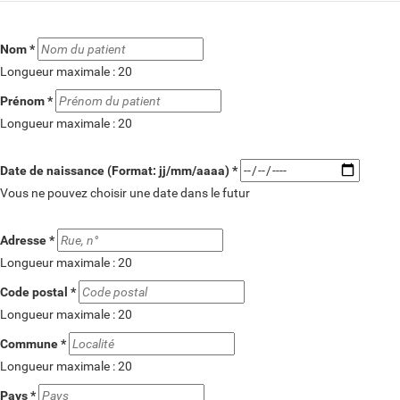
(champ
Nom
*
obligatoire)
Longueur maximale : 20
(champ
Prénom
*
obligatoire)
Longueur maximale : 20
(champ
Date de naissance (Format: jj/mm/aaaa)
*
obligatoire)
Vous ne pouvez choisir une date dans le futur
(champ
Adresse
*
obligatoire)
Longueur maximale : 20
(champ
Code postal
*
obligatoire)
Longueur maximale : 20
(champ
Commune
*
obligatoire)
Longueur maximale : 20
(champ
Pays
*