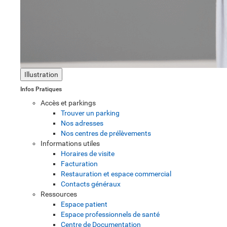
Illustration
Infos Pratiques
Accès et parkings
Trouver un parking
Nos adresses
Nos centres de prélèvements
Informations utiles
Horaires de visite
Facturation
Restauration et espace commercial
Contacts généraux
Ressources
Espace patient
Espace professionnels de santé
Centre de Documentation