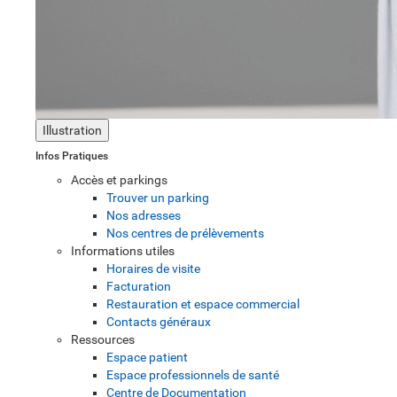
Illustration
Infos Pratiques
Accès et parkings
Trouver un parking
Nos adresses
Nos centres de prélèvements
Informations utiles
Horaires de visite
Facturation
Restauration et espace commercial
Contacts généraux
Ressources
Espace patient
Espace professionnels de santé
Centre de Documentation