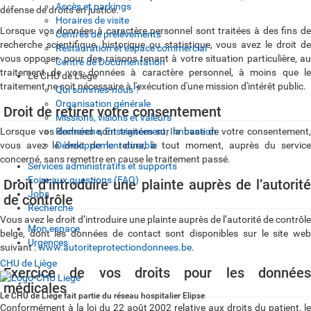
Accès et parkings
défense de droits en justice.
Horaires de visite
Lorsque vos données à caractère personnel sont traitées à des fins de
Centres de prélèvements
recherche scientifique, historique ou statistique, vous avez le droit de
Restauration et espace commercial
vous opposer, pour des raisons tenant à votre situation particulière, au
Centre de Documentation
traitement de vos données à caractère personnel, à moins que le
Le CHU de Liège
traitement ne soit nécessaire à l'exécution d'une mission d'intérêt public.
Qui sommes-nous ?
Organisation générale
Droit de retirer votre consentement
Missions, visions et valeurs
Recherche, Enseignement, Innovation
Lorsque vos données sont traitées sur la base de votre consentement,
Développement durable
vous avez le droit de le retirer, à tout moment, auprès du service
concerné, sans remettre en cause le traitement passé.
Services administratifs et supports
Foire aux questions (FAQ)
Droit d’introduire une plainte auprès de l’autorité
Jobs
de contrôle
Recherche
Vous avez le droit d’introduire une plainte auprès de l’autorité de contrôle
Mon espace
belge, dont les données de contact sont disponibles sur le site web
Urgences
suivant :
www.autoriteprotectiondonnees.be
.
CHU de Liège
Exercice de vos droits pour les données
médicales
Le CHU de Liège fait partie du réseau hospitalier Elipse
Conformément à la loi du 22 août 2002 relative aux droits du patient, le