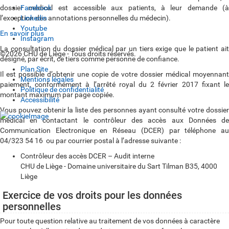
dossier médical est accessible aux patients, à leur demande (à
Facebook
l’exception des annotations personnelles du médecin).
Linkedin
Youtube
En savoir plus
Instagram
La consultation du dossier médical par un tiers exige que le patient ait
©2026 CHU de Liège - Tous droits réservés.
désigné, par écrit, ce tiers comme personne de confiance.
Plan Site
Il est possible d’obtenir une copie de votre dossier médical moyennant
Mentions légales
paiement, conformément à l’arrêté royal du 2 février 2017 fixant le
Politique de confidentialité
montant maximum par page copiée.
Accessibilité
Vous pouvez obtenir la liste des personnes ayant consulté votre dossier
médical en contactant le contrôleur des accès aux Données de
Communication Electronique en Réseau (DCER) par téléphone au
04/323 54 16 ou par courrier postal à l’adresse suivante :
Contrôleur des accès DCER – Audit interne
CHU de Liège - Domaine universitaire du Sart Tilman B35, 4000
Liège
Exercice de vos droits pour les données
personnelles
Pour toute question relative au traitement de vos données à caractère