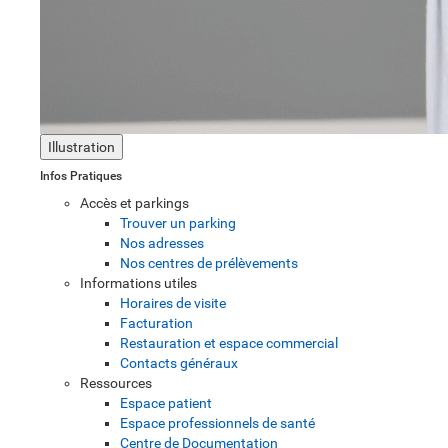
Illustration
Infos Pratiques
Accès et parkings
Trouver un parking
Nos adresses
Nos centres de prélèvements
Informations utiles
Horaires de visite
Facturation
Restauration et espace commercial
Contacts généraux
Ressources
Espace patient
Espace professionnels de santé
Centre de Documentation