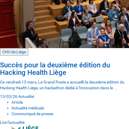
CHU de Liège
Succès pour la deuxième édition du
Hacking Health Liège
Ce vendredi 13 mars, La Grand Poste a accueilli la deuxième édition du
Hacking Health Liège, un hackathon dédié à l’innovation dans le ...
13/03/26
Actualité
Article
Actualité médicale
Communiqué de presse
Lire l'actualité