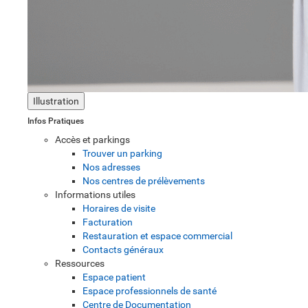
Illustration
Infos Pratiques
Accès et parkings
Trouver un parking
Nos adresses
Nos centres de prélèvements
Informations utiles
Horaires de visite
Facturation
Restauration et espace commercial
Contacts généraux
Ressources
Espace patient
Espace professionnels de santé
Centre de Documentation