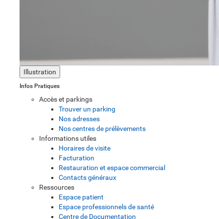
Illustration
Infos Pratiques
Accès et parkings
Trouver un parking
Nos adresses
Nos centres de prélèvements
Informations utiles
Horaires de visite
Facturation
Restauration et espace commercial
Contacts généraux
Ressources
Espace patient
Espace professionnels de santé
Centre de Documentation