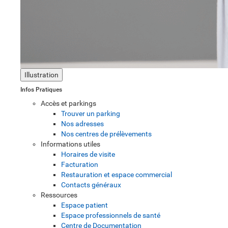
Illustration
Infos Pratiques
Accès et parkings
Trouver un parking
Nos adresses
Nos centres de prélèvements
Informations utiles
Horaires de visite
Facturation
Restauration et espace commercial
Contacts généraux
Ressources
Espace patient
Espace professionnels de santé
Centre de Documentation