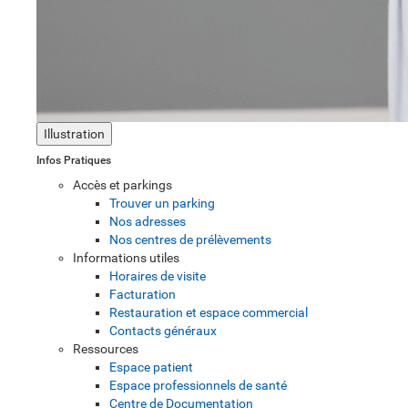
Illustration
Infos Pratiques
Accès et parkings
Trouver un parking
Nos adresses
Nos centres de prélèvements
Informations utiles
Horaires de visite
Facturation
Restauration et espace commercial
Contacts généraux
Ressources
Espace patient
Espace professionnels de santé
Centre de Documentation