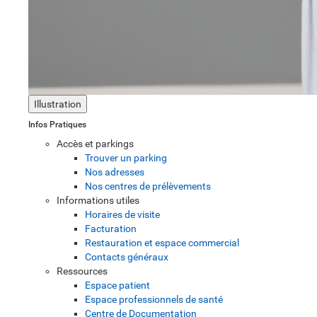
Illustration
Infos Pratiques
Accès et parkings
Trouver un parking
Nos adresses
Nos centres de prélèvements
Informations utiles
Horaires de visite
Facturation
Restauration et espace commercial
Contacts généraux
Ressources
Espace patient
Espace professionnels de santé
Centre de Documentation